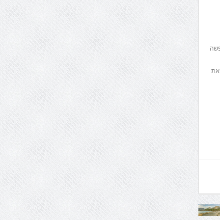
פשה
 את