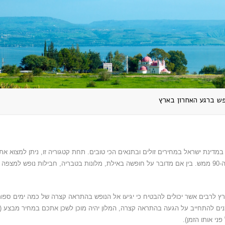
פש ברגע האחרון בארץ
מדינת ישראל במחירים זולים ובתנאים הכי טובים. תחת קטגוריה זו, ניתן למצוא את
כלל היעדים לנופש אשר ישנם בנמצא, הזמינים לרכישה גם בדקה ה-90 ממש. בין אם מדובר על חופשה באילת, מלונות בטבריה, חבילות נופש למצפ
רץ לרבים אשר יכולים להבטיח כי יגיעו אל הנופש בהתראה קצרה של כמה ימים ספור
ים להתחייב על הגעה בהתראה קצרה, המלון יהיה מוכן לשכן אתכם במחיר מבצע (
ני אותו הזמן).