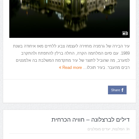
עיר הבירה של גרמניה מחזירה לעצמה צבע ללחיים מאז איחודה בשנת
1989. עם סיום המלחמה הקרה, החלה ברלין להתפתח ולהתקרב
למערב, מה שהוביל לתוצר של עיר מתקדמת המשלבת בה אלמנטים
רבים מהעבר. בעיר תוכלו...
Read more
Share
דילים לברצלונה – חוויה הכרחית
In:
המלצות
,
יעדים מומלצים