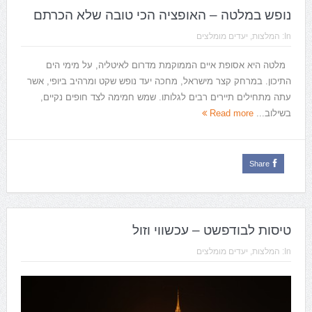
נופש במלטה – האופציה הכי טובה שלא הכרתם
In:
המלצות
,
יעדים מומלצים
מלטה היא אסופת איים הממוקמת מדרום לאיטליה, על מימי הים
התיכון. במרחק קצר מישראל, מחכה יעד נופש שקט ומרהיב ביופי, אשר
עתה מתחילים תיירים רבים לגלותו. שמש חמימה לצד חופים נקיים,
בשילוב...
Read more
Share
טיסות לבודפשט – עכשווי וזול
In:
המלצות
,
יעדים מומלצים