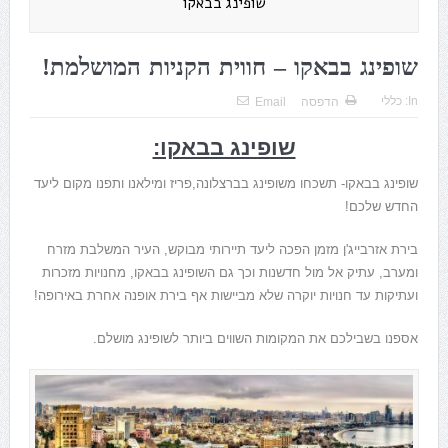
שופינג בבאקו
שופינג בבאקו – חווית הקניות המושלמת!
In:
כללי
הדפסה
Email
שופינג בבאקו:
שופינג בבאקו- תשכחו משופינג בברצלונה,פריז ומילאנו ותפנו מקום ליעד
החדש שלכם!
בירת אזרבייג'ן מזמן הפכה ליעד תיירותי מבוקש, העיר המשלבת מזרח
ומערב, עתיק אל מול חדשנות וכך גם השופינג בבאקו, מחנויות מזכרות
ועתיקות עד חנויות יוקרה שלא מביישות אף בירת אופנה אחרת באירופה!
אספנו בשבילכם את המקומות השווים ביותר לשופינג מושלם.