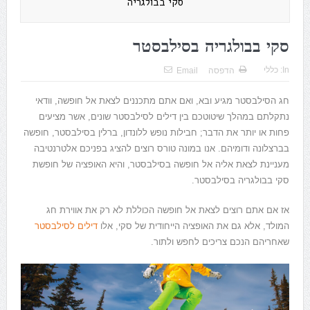
סקי בבולגריה
סקי בבולגריה בסילבסטר
In:
כללי
הדפסה
Email
חג הסילבסטר מגיע ובא, ואם אתם מתכננים לצאת אל חופשה, וודאי
נתקלתם במהלך שיטוטכם בין דילים לסילבסטר שונים, אשר מציעים
פחות או יותר את הדבר; חבילות נופש ללונדון, ברלין בסילבסטר, חופשה
בברצלונה ודומיהם. אנו במונה טורס רוצים להציג בפניכם אלטרנטיבה
מעניינת לצאת אליה אל חופשה בסילבסטר, והיא האופציה של חופשת
סקי בבולגריה בסילבסטר.
אז אם אתם רוצים לצאת אל חופשה הכוללת לא רק את אווירת חג
המולד, אלא גם את האופציה הייחודית של סקי, אלו
דילים לסילבסטר
שאחריהם הנכם צריכים לחפש ולתור.