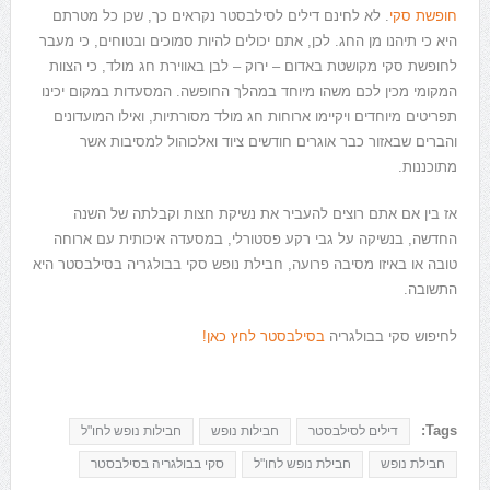
חופשת סקי
. לא לחינם דילים לסילבסטר נקראים כך, שכן כל מטרתם
היא כי תיהנו מן החג. לכן, אתם יכולים להיות סמוכים ובטוחים, כי מעבר
לחופשת סקי מקושטת באדום – ירוק – לבן באווירת חג מולד, כי הצוות
המקומי מכין לכם משהו מיוחד במהלך החופשה. המסעדות במקום יכינו
תפריטים מיוחדים ויקיימו ארוחות חג מולד מסורתיות, ואילו המועדונים
והברים שבאזור כבר אוגרים חודשים ציוד ואלכוהול למסיבות אשר
מתוכננות.
אז בין אם אתם רוצים להעביר את נשיקת חצות וקבלתה של השנה
החדשה, בנשיקה על גבי רקע פסטורלי, במסעדה איכותית עם ארוחה
טובה או באיזו מסיבה פרועה, חבילת נופש סקי בבולגריה בסילבסטר היא
התשובה.
לחיפוש סקי בבולגריה
בסילבסטר לחץ כאן!
Tags:
דילים לסילבסטר
חבילות נופש
חבילות נופש לחו"ל
חבילת נופש
חבילת נופש לחו"ל
סקי בבולגריה בסילבסטר