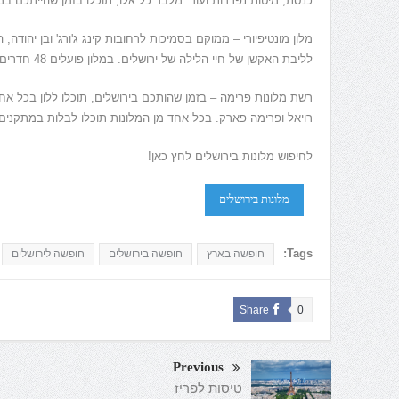
כנסת
,
מיטות נפרדות ועוד
.
מלבד כל אלו
,
תוכלו בזמן שהייתכם ב
מלון מונטיפיורי – ממוקם בסמיכות לרחובות קינג ג
'
ורג
'
ובן יהודה
,
ה
לליבת האקשן של חיי הלילה של ירושלים
.
במלון פועלים
48
חדרים 
רשת מלונות פרימה – בזמן שהותכם בירושלים
,
תוכלו ללון בכל א
רויאל ופרימה פארק
.
בכל אחד מן המלונות תוכלו לבלות במתקנים 
לחיפוש מלונות בירושלים לחץ כאן!
מלונות בירושלים
Tags:
חופשה בארץ
חופשה בירושלים
חופשה לירושלים
Share
0
Previous
טיסות לפריז