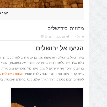
העיר ה
מלונות בירושלים
In:
כללי
הדפסה
Email
הגיעו אל ירושלים
ביקור וטיול בירושלים הוא משהו שכל בן אנוש חייב לחוות במהלך חי
שלנו אליו
.
ניתן ללמוד רבות אודות ההיסטוריה של האנושות
,
ולהבין
בו רוצים להכיר את ירושלים לעומק
,
אינו יכול להסתיים ביום אחד
.
גרים קרוב
,
מונה טורס רוצה להציע לכם מספר
מלונות בירושלים
אש
לאחרים רבים נוספים
,
דרך האתר שלנו
.
כנסו בהקדם האפשרי
,
בי