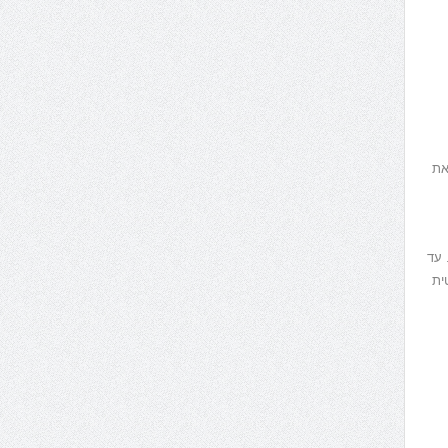
את
 עד
ית