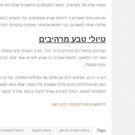
עצמה שפע של מקדשים, כאשר המומלצים והחשובים שהם הם אלו ש
גם אם אתם חושבים כי ידעתם שובע ממקדשים, אל תחמיצו ביקור 
שהפכו אותה למשכנם, ובני האנוש שבאתר עוסקים בטקסים רוחניים
טיולי טבע מרהיבים
הטרקים בנפאל הם ארוכים בדרך כלל, סביב השבוע ימים ומעלה, ו
אזור הרי הלאמבו, למסע שאורכו בין שבוע לשניים עשר ימים. טר
עמק קטמנדו.
דעו כי רבים, מציעים לכם גם שילוב של פעילויות וספורט, ועל כן
כמה שהמסלולים נראים קלים ופשוטים על המפה, שלא תעזו לצאת 
להצלחת המסע, ויכולה לעיתים אפילו להציל בנפש. מדריך מקומי 
לחיפוש
טיסות לקטמנדו לחץ כאן!
Tags:
טיסות למזרח הרחוק
טיסות לנפאל
טיסות לקטמנדו