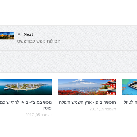
Next
חבילות נופש לבודפשט
 לטיול
חופשה ביפן- ארץ השמש העולה
נופש בסוצ'י- בואו להרגיש כמו
פוטין
דצמבר 19, 2017
דצמבר 05, 2017