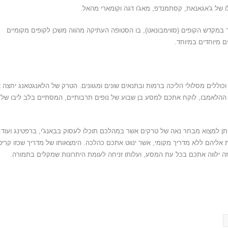
ל ג'אגאנאת, קסתמנדפ, מאג'ו דגה וקומארי מהאל.
במקדש הקופים (סווימבונאט), בו הסטופה העתיקה מהווה משכן לקופים מקומיים
 מיוחדים במיוחד.
כוללים מסלולי הליכה ברמות ובתנאים שונים ומגוונים. הטרק של הלאנגטאנג יחצה 
ק ההלאמבו, לוקח אתכם למסע בן שבוע של נופים תרבותיים, המסתיים בלב ליבו של
 ניתן למצוא מבחר נאה של טרקים אשר במהלכם תוכלו לעסוק בבאנג'י, ברפטינג ועוד.
אליהם ללא מדריך מקומי, אשר ינווט אתכם כהלכה. הימצאותו של מדריך שכזו קריט
זה ילווה אתכם בכל עת המסע, ועלותו זניחה לעומת היתרונות שמקלים בתמורה.