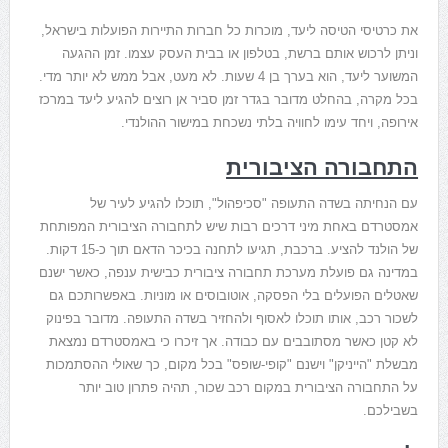
את כרטיסי הטיסה ליעד, מוכרות כל חברות התיירות הפועלות בישראל,
וניתן לרכוש אותם ברשת, בטלפון או בבית העסק עצמו. זמן ההגעה
המשוער ליעד, הוא בערך בן 4 שעות. לא מעט, אבל ממש לא יותר מדי.
בכל מקרה, בהחלט מדובר בגדר זמן סביר אן רוצים להגיע ליעד במרכז
אירופה, ויחד עימו לחוויה בלתי נשכחת במישור ההולנדי.
התחבורה הציבורית
עם הנחיתה בשדה התעופה "סכיפהול", תוכלו להגיע לעיר של
אמסטרדם באחת מיני דרכים רבות שיש לתחבורה הציבורית המפותחת
של הולנד להציע. ברכבת, תגיעו לתחנה בכיכר הדאם תוך כ-15 דקות.
במדינה גם פועלת מערכת תחבורה ציבורית כבישית ענפה, כאשר ישנם
שאטלים הפועלים בלי הפסקה, אוטובוסים או מוניות. באפשרותכם גם
לשכור רכב, אותו תוכלו לאסוף ולהחזיר בשדה התעופה. מדובר בפינוק
לא קטן כאשר מסתובבים עם כבודה. אך זיכרו כי באמסטרדם נמצאת
מבשלת "הייניקן" וישנם "קופי-שופס" בכל מקום, כך שאולי ההסתמכות
על התחבורה הציבורית במקום רכב שכור, תהיה פתרון טוב יותר
בשבילכם.