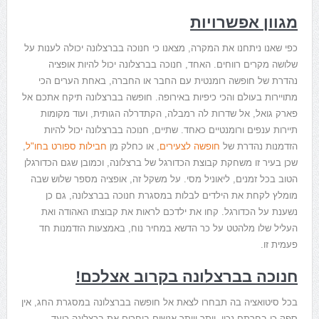
מגוון אפשרויות
כפי שאנו ניתחנו את המקרה, מצאנו כי חנוכה בברצלונה יכולה לענות על
שלושה מקרים רווחים. האחד, חנוכה בברצלונה יכול להיות אופציה
נהדרת של חופשה רומנטית עם החבר או החברה, באחת הערים הכי
מתויירות בעולם והכי כיפיות באירופה. חופשה בברצלונה תיקח אתכם אל
פארק גואל, אל שדרות לה רמבלה, הקתדרלה הגותית, ועוד מקומות
תיירות ענפים ורומנטיים כאחד. שתיים, חנוכה בברצלונה יכול להיות
הזדמנות נהדרת של
חופשה לצעירים
, או כחלק מן
חבילות ספורט בחו"ל
,
שכן בעיר זו משחקת קבוצת הכדורגל של ברצלונה, וכמובן שגם הכדורגלן
הטוב בכל זמנים, ליאוניל מסי. על משקל זה, אופציה מספר שלוש שבה
מומלץ לקחת את הילדים לבלות במסגרת חנוכה בברצלונה, גם כן
נשענת על הכדורגל. קחו את ילדכם לראות את קבוצתו האהודה ואת
העליל שלו מלהטט על כר הדשא במחיר נוח, באמצעות הזדמנות חד
פעמית זו.
חנוכה בברצלונה בקרוב אצלכם!
בכל סיטואציה בה תבחרו לצאת אל חופשה בברצלונה במסגרת החג, אין
ספק כי בחרתם נכון. יותר ויותר אנשים בוחרים את ברצלונה כיעד