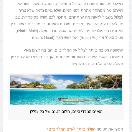
כאילו הניחו אותם שם רק בשביל התפאורה, הטבע במיטבו. ועוד לא
ראיתם מה מסתתר מתחת לפני המים, שלפעמים נדמה שלא צריך
לצלול בשביל לראות מה יש תחתם. מחכה לכם חוויה פסיכודלית, צבי
ים, להקות ענק של דגים, מדוזות, מורנות ומאנטה ריי מככבים באזור. בין
האתרים הפופולריים ניתן למנות את אטול נורת' מאלה (North Male),
אטול סאות' ארי (South Ari) ואת ראש הארי (Lion's Head).
התקופה הטובה ביותר לצלול אל המלדיביים, הם בחודשים מאי-
ספטמבר כאשר הצפייה במאנטות מובטחת, אך רב חודשי השנה הם זמן
מעולה לטוס אל האיים החלומיים.
האיים המלדיביים, חלום רטוב של כל צוללן
חפשו את הטיסה
הזולה ביותר לאיים המלדיביים>