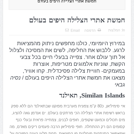
חמשת אתרי הצלילה היפים בעולם
חמשת אתרי הצלילה היפים בעולם
In:
המלצות
הדפסה
Email
במירוץ היומיומי, כולנו מחפשים ניתוק מהמציאות
לרגע. ללבוש את החליפה, לשים את המסיכה ולצלול
אל תוך עולם אחר. צפייה בבעלי חיים בכל צבעי
הקשת, שוניות אלמוגים מטריפות, אוצרות
במעמקים- חוויית צלילה פסיכדלית.
קחו אוויר,
מצאנו את חמשת אתרי הצלילה היפים בעולם /
נסיה
גבאי
Similan Islands
, תאילנד
איי סימיליאן, כ80 ק"מ צפונית מערבית מפוקט שבתאילנד הם ללא ספק
בראש רשימת אתרי הצלילה הכי מרתקים בעולם. ים אנדמן גאה להציג,
מים תכולים וכמעט שקופים, חופים לבנים, צמחייה פראית ובעלי כנף
קסומים הם רק ההתחלה. חופי סימיליאן הרבה פעמים ריקים מאדם, מה
שמאפשר התנתקות מוחלטת מן המציאות. תחת סלעי הענק הפזורים על