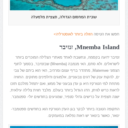
שונית המחסום הגדולה, תצפית מלמעלה
חפשו את הטיסה
הזולה ביותר לאוסטרליה>
Mnemba Island, זנזיבר
זנזיבר ידועה בקסמה, ונחשבת לאחד מאתרי הצלילה המוכרים ביותר
לישראלים. ולא סתם, האי מנמבה (Mnemba) שבזנזיבר, בסמוך לחוף
הצפוני
Matemwe,
מתהדר בריף עצום ומרהיב,
האי הוא ביתם של צבי
ים, להקות ענק של דגים צבעוניים, אלמוגים ודולפינים מתוקים. החוויה
מתחת למי הטורקיז היא גן עדן צבעוני של ממש, ואם יתמזל מזלכם תזכו
לראות כריש לוויתן, הדג הגדול ביותר בעולם. מלבד חווית צלילה עילאית,
ישנה תצפית על כרישים גדולי סנפיר, שמגיעים בחודשים יולי- ספטמבר.
התקופה הטובה ביותר לבקר בגן העדן הטורקיז הוא בחודשים ספטמבר-
ינואר, כאשר בינואר יש ראות נפלאה במעמקים.