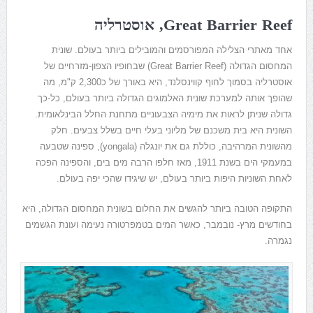
Great Barrier Reef
, אוסטרליה
אחד מאתרי הצלילה המפורסמים והמובילים ביותר בעולם. שונית
המחסום הגדולה (
Great Barrier Reef
) שבחופיו הצפון-מזרחיים של
אוסטרליה בסמוך לחוף קווינסלנד, היא באורך של כ2,300 ק"מ, מה
שהופך אותה למערכת שונית האלמוגים הגדולה ביותר בעולם, כל-כך
גדולה שניתן לראות את מימיה הצבעוניים מתחנת החלל הבינלאומית.
השונית היא בית משכנם של מליוני בעלי חיים בשלל צבעים. חלק
מהשונית המרהיבה, כוללת גם את יונגלה (yongala), ספינה שטבעה
במעמקי הים בשנת 1911, מאז חלפו הרבה מים בים, והספינה הפכה
לאחת השוניות היפות ביותר בעולם, יש שיגידו שהכי יפה בעולם.
התקופה הטובה ביותר להגשים את החלום בשונית המחסום הגדולה, היא
בחודשים מרץ- נובמבר, כאשר המים בטמפרטורה נעימה ועונת הגשמים
נגמרה.