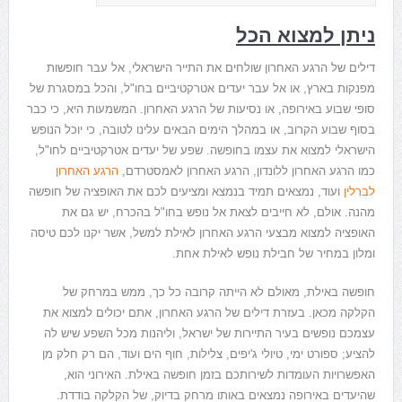
ניתן למצוא הכל
דילים של הרגע האחרון שולחים את התייר הישראלי, אל עבר חופשות
מפנקות בארץ, או אל עבר יעדים אטרקטיביים בחו"ל, והכל במסגרת של
סופי שבוע באירופה, או נסיעות של הרגע האחרון. המשמעות היא, כי כבר
בסוף שבוע הקרוב, או במהלך הימים הבאים עלינו לטובה, כי יוכל הנופש
הישראלי למצוא את עצמו בחופשה. שפע של יעדים אטרקטיביים לחו"ל,
כמו הרגע האחרון ללונדון, הרגע האחרון לאמסטרדם,
הרגע האחרון
לברלין
ועוד, נמצאים תמיד בנמצא ומציעים לכם את האופציה של חופשה
מהנה. אולם, לא חייבים לצאת אל נופש בחו"ל בהכרח, יש גם את
האופציה למצוא מבצעי הרגע האחרון לאילת למשל, אשר יקנו לכם טיסה
ומלון במחיר של חבילת נופש לאילת אחת.
חופשה באילת, מאולם לא הייתה קרובה כל כך, ממש במרחק של
הקלקה מכאן. בעזרת דילים של הרגע האחרון, אתם יכולים למצוא את
עצמכם נופשים בעיר התיירות של ישראל, וליהנות מכל השפע שיש לה
להציע; ספורט ימי, טיולי ג'יפים, צלילות, חוף הים ועוד, הם רק חלק מן
האפשרויות העומדות לשירותכם בזמן חופשה באילת. האירוני הוא,
שהיעדים באירופה נמצאים באותו מרחק בדיוק, של הקלקה בודדת.