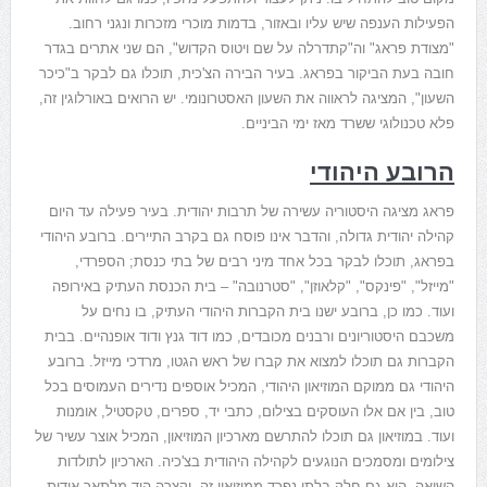
הפעילות הענפה שיש עליו ובאזור, בדמות מוכרי מזכרות ונגני רחוב.
"מצודת פראג" וה"קתדרלה על שם ויטוס הקדוש", הם שני אתרים בגדר
חובה בעת הביקור בפראג. בעיר הבירה הצ'כית, תוכלו גם לבקר ב"כיכר
השעון", המציגה לראווה את השעון האסטרונומי. יש הרואים באורלוגין זה,
פלא טכנולוגי ששרד מאז ימי הביניים.
הרובע היהודי
פראג מציגה היסטוריה עשירה של תרבות יהודית. בעיר פעילה עד היום
קהילה יהודית גדולה, והדבר אינו פוסח גם בקרב התיירים. ברובע היהודי
בפראג, תוכלו לבקר בכל אחד מיני רבים של בתי כנסת; הספרדי,
"מייזל", "פינקס", "קלאוזן", "סטרנובה" – בית הכנסת העתיק באירופה
ועוד. כמו כן, ברובע ישנו בית הקברות היהודי העתיק, בו נחים על
משכבם היסטוריונים ורבנים מכובדים, כמו דוד גנץ ודוד אופנהיים. בבית
הקברות גם תוכלו למצוא את קברו של ראש הגטו, מרדכי מייזל. ברובע
היהודי גם ממוקם המוזיאון היהודי, המכיל אוספים נדירים העמוסים בכל
טוב, בין אם אלו העוסקים בצילום, כתבי יד, ספרים, טקסטיל, אומנות
ועוד. במוזיאון גם תוכלו להתרשם מארכיון המוזיאון, המכיל אוצר עשיר של
צילומים ומסמכים הנוגעים לקהילה היהודית בצ'כיה. הארכיון לתולדות
השואה, הוא גם חלק בלתי נפרד ממוזיאון זה, וקצרה היד מלתאר אודות