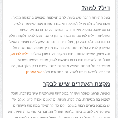
דיל? למה?
בשל התיירות הרבה שיש בעיר, לרוב המלונות נמצאים בתפוסה מלאה.
תכנון טיול כחלק מדיל לפראג, הוא בגדר פתרון מצוין לאפשרות לטייל
בראש שקט. בנוסף, מאחר והעיר מציעה כל כך הרבה אטרקציות
ופעילויות, דילים לפראג הם בגדר עירבון כי אכן תוכלו לבקר ולקחת חלק
ברובם המוחלט. בשל כך, אולי יהיה זה נכון גם לשקול את אופציית הטיול
המאורגן לבירה הצ'כית, שכן טיול בה עם מדריך מנוסה והסתמכות על
נהג מיומן, עשויים להוות נוחות במקרה זה. כמובן שמלבד
דילים לפראג,
תוכלו גם למצוא טיסות רבות היוצאות לשם, מספר פעמים בשבוע.
מספר רב של חברות תעופה מקומיות וזרות, עושות דרכן הלוך ושוב, על
נתיב זה. לפראג תוכלו להגיע גם במסגרת של
הרגע האחרון
.
מקצת האתרים שיש לבקר
כאמור, פראג עמוסה ועשירה בפעילויות ואטרקציות שיש בקירבה. תוכלו
למצוא בה מסעדות, בתי קפה, חנויות, מוזיאונים ואפילו קזינו. אולם אלו
יש בנמצא בערים רבות בעולם, ולכן כדי להתמקד במקומות הייחודיים
שיש לפראג להציע. ביקרו ב"גשר קארל" המחבר בין שתי גדות העיר, הוא
מקום טוב להתחיל בו. ניתן לעצור ולהתפעל מיופיו, כמו גם לחוות את