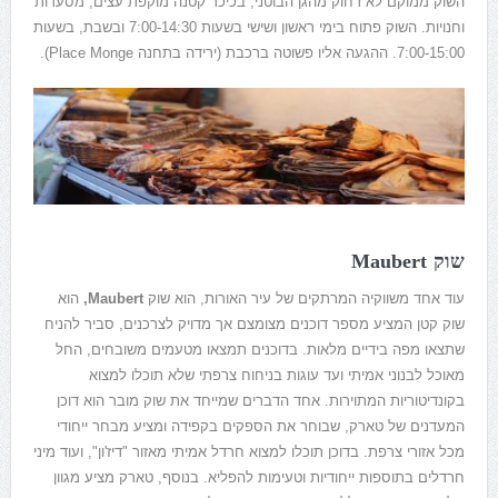
השוק ממוקם לא רחוק מהגן הבוטני, בכיכר קטנה מוקפת עצים, מסעדות
וחנויות. השוק פתוח בימי ראשון ושישי בשעות 7:00-14:30 ובשבת, בשעות
7:00-15:00. ההגעה אליו פשוטה ברכבת (ירידה בתחנה Place Monge).
שוק Maubert
עוד אחד משווקיה המרתקים של עיר האורות, הוא שוק
Maubert,
הוא
שוק קטן המציע מספר דוכנים מצומצם אך מדויק לצרכנים, סביר להניח
שתצאו מפה בידיים מלאות. בדוכנים תמצאו מטעמים משובחים, החל
מאוכל לבנוני אמיתי ועד עוגות בניחוח צרפתי שלא תוכלו למצוא
בקונדיטוריות המתוירות. אחד הדברים שמייחד את שוק מובר הוא דוכן
המעדנים של טארק, שבוחר את הספקים בקפידה ומציע מבחר ייחודי
מכל אזורי צרפת. בדוכן תוכלו למצוא חרדל אמיתי מאזור "דיז'ון", ועוד מיני
חרדלים בתוספות ייחודיות וטעימות להפליא. בנוסף, טארק מציע מגוון