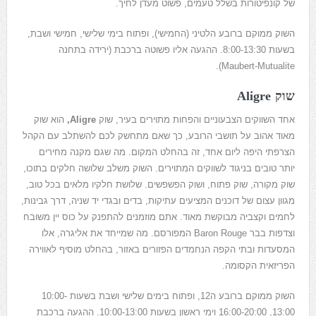
של קונפיטורות בשלל טעמים, פשוט מעדן לחיך.
השוק ממוקם ברובע הלטיני (החמישי), ופתוח בימי שלישי, חמישי ושבת,
בשעות 8:00-13:30. ההגעה אליו פשוטה ברכבת (ירידה בתחנה
).
Maubert-Mutualite
שוק Aligre
אחד השווקים הצבעוניים והפחות מתוירים בעיר, שוק
Aligre,
הוא שוק
מאוד אהוב על תושבי הרובע, כך שאם מתחשק לכם להשתלב עם הקהל
הצרפתי היפה ליום אחד, זה בהחלט המקום. מה שגם מקנה מחירים
יותר טובים בניגוד לשווקים המתוירים. השוק משלב שלושה חלקים בתוכו,
שוק מקורה, שוק פתוח, ושוק הפשפשים. שלושת חלקיו מלאים בכל טוב,
מגוון עצום של דוכנים המציעים עתיקות, בדים ובגדי יד שניה, דרך גבינות,
לחמים וקצביה מבוקשת מאוד. אתם מוזמנים להתפנק על כוס יין משובח
וצדפות בבר Baron Rouge המפורסם. מה שמייחד את אליגרה, אלו
המסעדות ובתי הקפה הנחמדים הפזורים באזור, בהחלט מוסיף לאווירה
הפריזאית הקסומה.
השוק ממוקם ברובע ה12, ופתוח בימים שלישי ושבת בשעות 10:00-
13:00, 16:00-20:00 וימי ראשון בשעות 10:00-13:00. ההגעה ברכבת