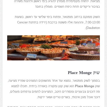
מציאות. לחוויה מקסימלית מומלץ להגיע בימי ראשון וליהנות משירה
בציבור וריקודים תחת כיפת השמיים. מומלץ בחום!
השוק ממוקם ברחוב מופטאר, ופתוח בימי שלישי עד ראשון, בשעות
7:00-13:00, וההגעה אליו פשוטה ברכבת (ירידה בתחנת Cencier
Daubeton).
שוק Place Monge
בסמוך לשוק מופטאר, נמצא עוד אחד מהשווקים המצוינים שפריז מציעה,
שוק
Place Monge
הוא שוק קטן ומקורה באווירה ביתית. תוכלו למצוא
פה דוכנים צבעוניים ומסודרים היטב, המציעים לחמים צרפתים מעולים,
דוכני אוכל מוכן איכותי, בשרים טריים ושאר ירקות.