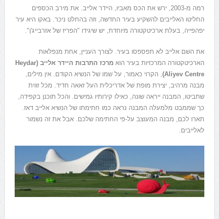
רמה מ-2003, ירש את הכס מאביו, היידר אלייב. את מירב הכספים
החליטו האלייבים להשקיע בעיר החדשה, וזה בהחלט ניכר. באקו היא עיר
יפהפייה, בעלת ארכיטקטורה מיוחדת, יש שיגידו "הפריז של אזרבייג'ן".
את השם אלייב לא תפספסו בעיר. לצורך העניין, אחת מנפלאות
הארכיטקטורה המרכזיות בעיר הוא
מרכז התרבות היידר אלייב (Heydar
Aliyev Centre)
, הקרוי כאמור, על שמו של הנשיא הקודם. אין מילים,
מבנה מרהיב, יצירת מופת של אדריכלית העל זאאה חדיד. מכל זווית
שתביטו, המבנה ייראה שונה, כאילו קירותיו גמישים. והכל תוכנן בקפידה,
כך שממבט מלמעלה המבנה נראה כמו חתימתו של הנשיא אלייב דאז.
תארו לכם, מבנה המעוצב על-פי החתימה שלכם. אבל את זה נשמור
לאלייבים.