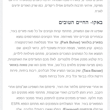
מוזיקה, אירועי תרבות ולעתים אפילו ריקודים, כמו שרק האזרים יודעים
לארח.
באקו- החיים הטובים
שופינג זה שם המשחק, מתחמי קניות וקניונים על כל סוגיו פזורים בעיר,
ובמחירים סבירים יותר מאירופה. אחד הקניונים המפורסמים נמצא
בפארק בולוואר
(Park Bulvar)
, עוד אחד מנפלאות הארכיטקטורה
בבאקו. קניון מפואר, מצופה זכוכית ומשקיף לים, כראוי לבאקו. שם
תמצאו את כל המותגים המוכרים והאהובים, מתחם פעילויות לילדים,
בית קולנוע מפנק ואפילו פלנטריום.
לאלו מכם המעדיפים את האותנטיות,
באקו מציעה שווקים מלאים בכל טוב, אחד מהם הוא שוק
טאזה באזאר
(Taza Bazaar)
, שוק צבעוני המציע שלל תבלינים, ריבות ביתיות, פירות
וירקות וכלה בביגוד וכלי בית, והכל בניחוח מקומי.
אז
אחרי שעייפתם מלתור את העיר, סיימתם את השופינג ושנ"צתם אחרי
הקבב, הגיע הזמן לדובדבן האזרי שבקצפת, מתחמי ספא מפנקים הם
מנת חלקה. האזרים מזמינים אתכם להתפנק באחד ממכוני הספא
המפוארים בעיר. אחד המוצלחים והמפנקים הוא מתחם הספא ESPA
שבמלון
פיירמונט (Fiarmont)
, המלון ששוכן במגדלי הלהבה, אלה