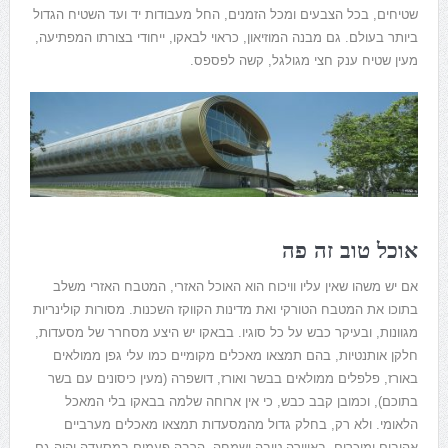
שטיחים, בכל הצבעים ומכל הזמנים, החל מעבודות יד ועד השטיח הגדול
ביותר בעולם. גם מבנה המוזיאון, כראוי לבאקו, ייחודי בצורתו המפתיעה,
מעין שטיח ענק חצי מגולגל, קשה לפספס.
אוכל טוב זה פה
אם יש משהו שאין עליו וויכוח הוא האוכל האזרי, המטבח האזרי משלב
בתוכו את המטבח הטורקי ואת מדינות הקווקז השכנות. מסורות קולינריות
מגוונות, ובעיקר כבש על כל סוגיו. בבאקו יש היצע מסחרר של מסעדות,
חלקן אותנטיות, בהם תמצאו מאכלים מקומיים כמו עלי גפן ממולאים
באורז, פלפלים ממולאים בבשר ואורז, דושפרה (מעין כיסונים עם בשר
בתוכם), וכמובן קבב כבש, כי אין ארוחה שלמה בבאקו בלי המאכל
הלאומי. ולא רק, בחלק גדול מהמסעדות תמצאו מאכלים מערביים
אהובים ומוכרים, באווירה טובה ושמחה. הרבה פעמים במסעדה יהיה גם