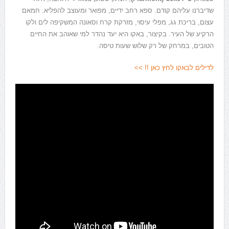
שדיברנו עליהם קודם. ספא רחב ידיים, מפואר ומעוצב להפליא. חמאם
עצום, בריכת גג, מפלי עיסוי, מזרקת קרח וסאונה המשקיפה לים ולקו
הרקיע של העיר. בקיצור, באקו היא יעד נהדר למי שאוהב את החיים
הטובים, במרחק של רק שלוש שעות טיסה.
לדילים לבאקו לחץ כאן !! >>