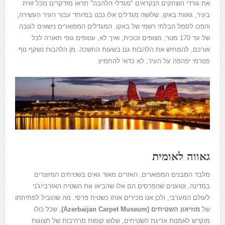
את גורדי השחקים הנקראים "מגדלי הלהבה" תראו מזדקרים מכל זווית
בעיר, גאוות באקו. שלושה מגדלים אלו נבנו במיוחד עבור העיר העשירה,
והפכו לסמל הבלתי רשמי של באקו. המגדלים המפוארים נישאים לגובה
של עד 170 מטר, מצופים זכוכית, ואיך לא, עטופים גופי תאורה לכל
אורכם, להמחיש את הלהבות גם בשעות החשכה. מן הלהבות נשקף נוף
פנורמי יפהפה על העיר, לא כדאי להחמיץ.
גאווה לאומית
מלבד המבנים המפוארים, האזרים מאוד גאים בשטיחים המיוצרים
במדינה, וטוענים שהפרסים הם אלו שהביאו את השטיח האזרבייג'ני
לעולם המערבי, ולכן אנו מכירים אותו כשטיח פרסי. מה שהוביל לפתיחתו
של
מוזיאון השטיחים (Azerbaijan Carpet Museum)
, שכל כולו
מוקדש לאמנות אריגת השטיחים, שלוש קומות מרהיבות של תצוגות