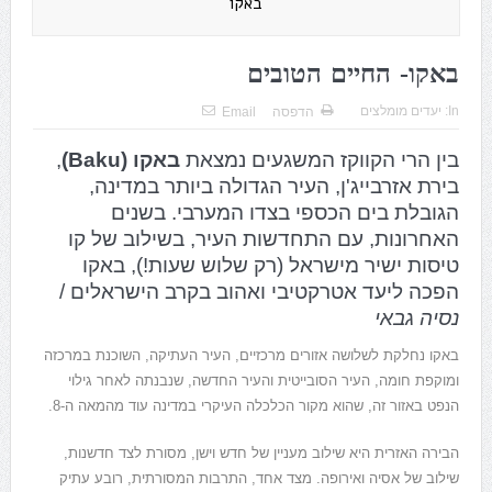
באקו
באקו- החיים הטובים
In:
יעדים מומלצים
הדפסה
Email
בין הרי הקווקז המשגעים נמצאת
באקו (Baku)
,
בירת אזרבייג'ן, העיר הגדולה ביותר במדינה,
הגובלת בים הכספי בצדו המערבי. בשנים
האחרונות, עם התחדשות העיר, בשילוב של קו
טיסות ישיר מישראל (רק שלוש שעות!), באקו
הפכה ליעד אטרקטיבי ואהוב בקרב הישראלים /
נסיה גבאי
באקו נחלקת לשלושה אזורים מרכזיים, העיר העתיקה, השוכנת במרכזה
ומוקפת חומה, העיר הסובייטית והעיר החדשה, שנבנתה לאחר גילוי
הנפט באזור זה, שהוא מקור הכלכלה העיקרי במדינה עוד מהמאה ה-8.
הבירה האזרית היא שילוב מעניין של חדש וישן, מסורת לצד חדשנות,
שילוב של אסיה ואירופה. מצד אחד, התרבות המסורתית, רובע עתיק