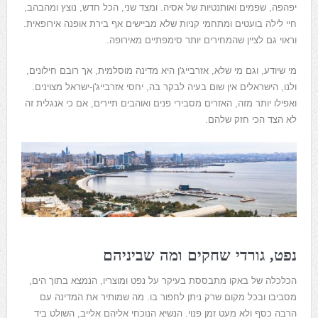
יפהפה, שפמים ואותנטיות של אסיה. ומצד שני, הכל חדש, נוצץ ומהבהב,
חיי לילה בועטים ומתחמי קניות שלא מביישים אף בירת אופנה אירופאית.
וראוי גם לציין שהמחירים יותר סימפתיים מאירופה.
מי שיודע, וגם מי שלא, אזרבייג'ן היא מדינה מוסלמית, אך רובם חילונים,
ולנו, הישראלים אין שום בעיה לבקר בה, יחסי אזרבייג'ן-ישראל מצוינים.
ואפילו יותר מזה, האזרים מסבירי פנים ואוהבים תיירים, אם כי אנגלית זה
לא הצד הכי חזק שלהם.
נפט, גורדי שחקים ומה שביניהם
הכלכלה של באקו מתבססת בעיקר על נפט ומוצריו, הנמצא בתוך הים,
מסביבו ובכל מקום שרק ניתן לחפור בו. מה שמותיר את המדינה עם
הרבה כסף ולא מעט זמן פנוי. הנשיא הנוכחי אליהם אלייב, השולט ביד