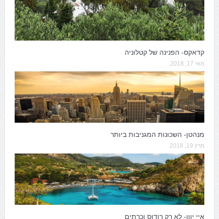
קדאקס- הפנינה של קטלוניה
מאי 17, 2018
מנהטן- השכונות המגניבות ביותר
מרץ 19, 2018
איי יוון- לא רק רודוס וכרתים