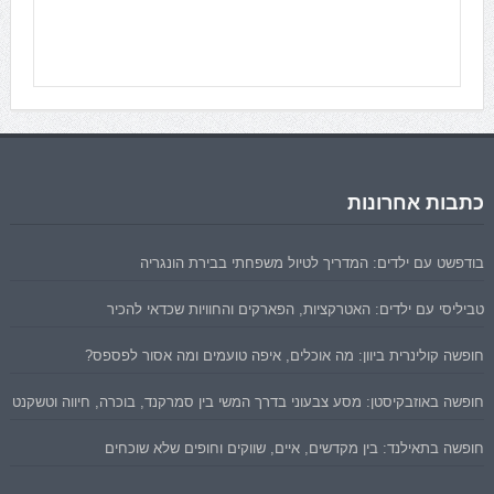
כתבות אחרונות
בודפשט עם ילדים: המדריך לטיול משפחתי בבירת הונגריה
טביליסי עם ילדים: האטרקציות, הפארקים והחוויות שכדאי להכיר
חופשה קולינרית ביוון: מה אוכלים, איפה טועמים ומה אסור לפספס?
חופשה באוזבקיסטן: מסע צבעוני בדרך המשי בין סמרקנד, בוכרה, חיווה וטשקנט
חופשה בתאילנד: בין מקדשים, איים, שווקים וחופים שלא שוכחים