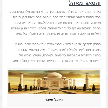
והטאג' מאהל
בירת האימפריה המונגולית לשעבר, אגרה, היא המקום אליו באים בעיקר
בכדי לחזות ב"טאג' מאהל" המפורסם. אחוזת קבר יוצאת דופן ביופיה
ועיצובה, נחשבת אתר מורשת עולמי מוביל ולאחד מן האתרים היפים
בתבל. המבנה משקיף על נהר ה"יאמונה", וסביבו תמיד ישנו גן מטופח
בעלויות תחזוקה גבוהות. מבנה מרשים זה, נבנה בתהליך של שנים,
כחלק מהדרך של בעל להביע בפניי אישתו את אהבתו אליה. כמו כן,
באגרה ניתן לצאת ולטייל ב"מבצר אגרה", בשוק המקומי ולהתנסות
בחוויה הייחודית של נסיעה בריקשות. למחרת, מומלץ לנסוע אל
"פאטפור סיקרי", עיר של ארמונות ובניינים, הבנויים מאבן חול אדומה.
הטאג' מאהל