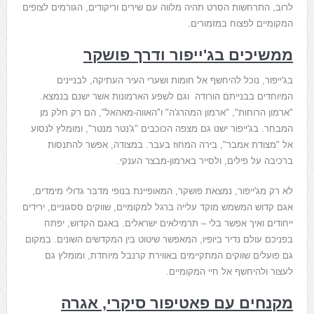
לרוב, התרחשות הסרט תהיה מלווה עם שירים וריקודים, הגורמים לצופים
המקומיים לפצוח במזמורים.
ממשיכים בג'ייפור ודרך פושקר
בג'ייפור, נוכל להיחשף אל חומות ושערי העיר העתיקה, לבניינים
המיוחדים בבנייתם הורודה וגם לשפע הארמונות אשר ישנם בנמצא.
"ארמון הרוחות", "ארמון המהרג'ה" ו"האווה-מאהאל", הם רק חלק מן
המבחר. בג'ייפור ישנו גם מצפה הכוכבים "ג'נטר מנטר", ומומלץ לנסוע
אל "מצודת אמבר", בירה המחוז בעבר. במצודה, אפשר להתנסות
ברכיבה על פילים, ולסייר בארמון-מבצר הענקי.
לא רק מג'ייפור, נמצאת פושקר, המאופיינת בנופי מדבר גדולי מימדים,
אגם קדוש המשמש מוקד עלייה ברגל למקומיים, שווקים ססגוניים, ירידים
ייחודים ואיך אפשר בלי – תרמילאים ישראלים. באגם הקדוש, יפתח
בפניכם עולם נדיר ביופיו, המאפשר שיטוט בין המקדשים השונים. במקום
גם פועלים שווקים המתקיימים באווירת קרנבל מיוחדת, ומומלץ גם
לעצור ולהיחשף אל חיי המקומיים.
מקנחים עם פאטיפור סיקרי, אגרה