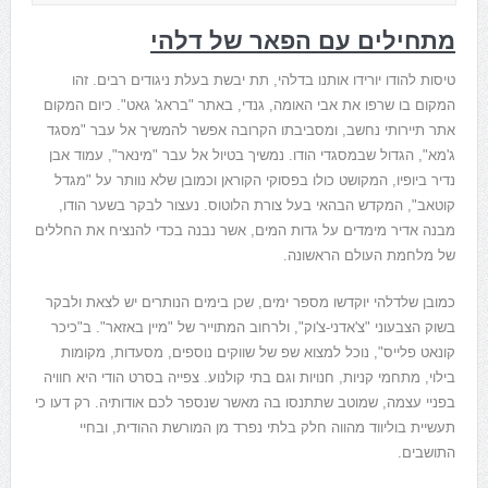
מתחילים עם הפאר של דלהי
טיסות להודו יורידו אותנו בדלהי, תת יבשת בעלת ניגודים רבים. זהו
המקום בו שרפו את אבי האומה, גנדי, באתר "בראג' גאט". כיום המקום
אתר תיירותי נחשב, ומסביבתו הקרובה אפשר להמשיך אל עבר "מסגד
ג'מא", הגדול שבמסגדי הודו. נמשיך בטיול אל עבר "מינאר", עמוד אבן
נדיר ביופיו, המקושט כולו בפסוקי הקוראן וכמובן שלא נוותר על "מגדל
קוטאב", המקדש הבהאי בעל צורת הלוטוס. נעצור לבקר בשער הודו,
מבנה אדיר מימדים על גדות המים, אשר נבנה בכדי להנציח את החללים
של מלחמת העולם הראשונה.
כמובן שלדלהי יוקדשו מספר ימים, שכן בימים הנותרים יש לצאת ולבקר
בשוק הצבעוני "צ'אדני-צ'וק", ולרחוב המתוייר של "מיין באזאר". ב"כיכר
קונאט פלייס", נוכל למצוא שפ של שווקים נוספים, מסעדות, מקומות
בילוי, מתחמי קניות, חנויות וגם בתי קולנוע. צפייה בסרט הודי היא חוויה
בפניי עצמה, שמוטב שתתנסו בה מאשר שנספר לכם אודותיה. רק דעו כי
תעשיית בוליווד מהווה חלק בלתי נפרד מן המורשת ההודית, ובחיי
התושבים.