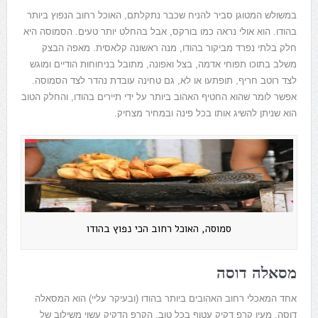
במשולש המטוגן סביר להניח שכבר נתקלתם, האוכל רחוב הנפוץ ביותר
בהודו. הוא אולי נראה כמו בורקס, אבל בהחלט יותר טעים. הסמוסה היא
חלק בלתי נפרד מביקור בהודו, מנה ראשונה קלאסית. מאפה הבצק
משלב בתוכו תפוחי אדמה, בצל ואפונה, מתובל בניחוחות הודיים ומוגש
לצד רוטב חריף, תופתעו או לא, גם טחינה עובדת נהדר לצד הסמוסה.
אפשר לומר שהוא החטיף האהוב ביותר על ידי תיירים בהודו, והחלק הטוב
הוא שניתן להשיג אותו בכל פינה ובמחיר מצחיק.
סמוסה, האוכל רחוב הכי נפוץ בהודו
מסאלה דוסה
אחד המאכלי רחוב האהובים ביותר בהודו (ובעיקר עליי) הוא המסאלה
דוסה, מעין קרפ דקיק עטוף בכל טוב. הקרפ הדקיק עשוי משילוב של