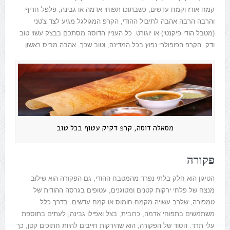
קמח אורז וקמח עדשים, כשבתוכו תפוחי אדמה או גבינה, פלפל חריף
והרבה הרבה אהבה לתיבול ההודי, הקרפ המגולגל מגיע לצד צ'טני
(מטבל הודי פיקנטי) או יוגורט. כל העניין הדוסה מסתכם בבצק עשוי טוב
ודק. הקרפ הפופולרי נפוץ בכל המדינה, וטוב שכך. אהבה מביס ראשון.
מסאלה דוסה, קרפ דקיק עטוף בכל טוב
פקורה
הטיגון הוא חלק בלתי נפרד מהמטבח ההודי, גם הפקורה הוא שילוב
מנצח של פלחי ירקות קטנים ומטוגנים, עטופים בגרסה ההודית של
טמפורה, שלרב עשויה מקמח חומוס או קמח עדשים. בדרך כלל
משתמשים בתפוחי אדמה, כרובית, בצל ואפילו גבינה, לעתים בתוספת
עלי תרד. הסוד של הפקורה, הוא שהירקות חייבים להיות חתוכים קטן, כך